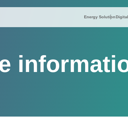
Energy Solution
Digita
IR情報
Energy So
株主
President’s
IRニュース
リミック
FAQ
e informati
IR informati
財務ハイライト
蓄電ソリ
電子
Company Ov
IRライブラリー
補助金支
免責
株式情報
コー