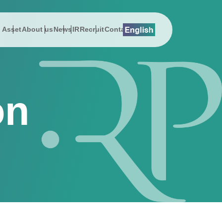
l Asset
About us
News
IR
Recruit
Contact
lution
総会関連資料
プレスリリース
About us
Digital Asset
EMSエネマネ
沿革
 Message
History
スでんき
お知らせ
社長メッセージ
DEEPPOINT
ZEBプランナー
サステナビリティ
on
on
Address
ューション
公告
動画ギャラリー
会社概要
暗号資産ニュース
ReafCoreX
女性活躍推進
erview
Sustainability & CSR
援コンサルティング事業
事項
経営チーム
Remix Battery
子会社（シールエンジニアリング）
ポレート・ガバナンス
アクセス
GROWATT