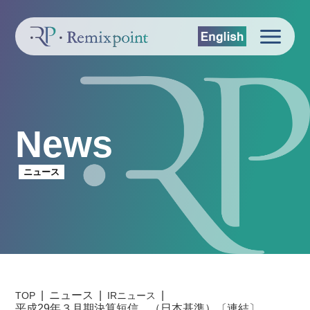
News
ニュース
ニュース
TOP
IRニュース
平成29年３月期決算短信 （日本基準）〔連結〕