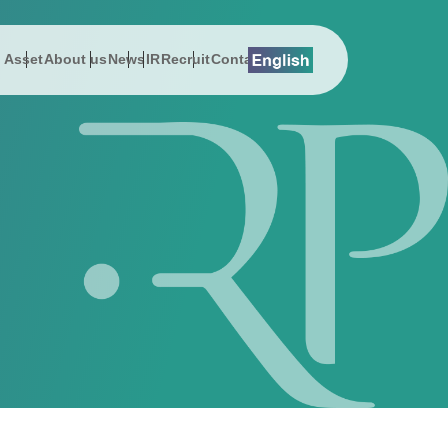
l Asset
About us
News
IR
Recruit
Contact
lution
総会関連資料
プレスリリース
About us
Digital Asset
EMSエネマネ
沿革
 Message
History
スでんき
お知らせ
社長メッセージ
DEEPPOINT
ZEBプランナー
サステナビリティ
on
Address
ューション
公告
動画ギャラリー
会社概要
暗号資産ニュース
ReafCoreX
女性活躍推進
erview
Sustainability & CSR
援コンサルティング事業
事項
経営チーム
Remix Battery
子会社（シールエンジニアリング）
ポレート・ガバナンス
アクセス
GROWATT