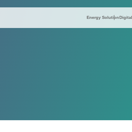
Energy Solution
Digita
IR情報
Energy So
株主
President’s
IRニュース
リミック
FAQ
IR informati
財務ハイライト
蓄電ソリ
電子
Company Ov
IRライブラリー
補助金支
免責
株式情報
コー