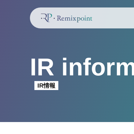
IR infor
IR情報