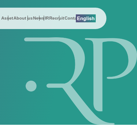
l Asset
About us
News
IR
Recruit
Contact
lution
総会関連資料
プレスリリース
About us
Digital Asset
EMSエネマネ
沿革
 Message
History
スでんき
お知らせ
社長メッセージ
DEEPPOINT
ZEBプランナー
サステナビリティ
on
Address
ューション
公告
動画ギャラリー
会社概要
暗号資産ニュース
ReafCoreX
女性活躍推進
erview
Sustainability & CSR
援コンサルティング事業
事項
経営チーム
Remix Battery
子会社（シールエンジニアリング）
ポレート・ガバナンス
アクセス
GROWATT