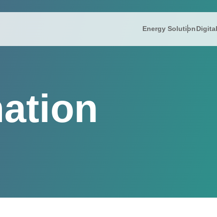
Energy Solution
Digita
IR情報
Energy So
株主
President’s
IRニュース
リミック
FAQ
mation
IR informati
財務ハイライト
蓄電ソリ
電子
Company Ov
IRライブラリー
補助金支
免責
株式情報
コー