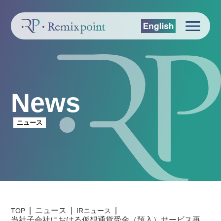
News
ニュース
ニュース
TOP
IRニュース
当社子会社における仮想通貨受金（預入）サービス再