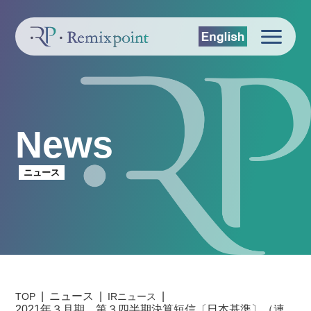
News
ニュース
ニュース
TOP
IRニュース
2021年３月期 第３四半期決算短信〔日本基準〕（連