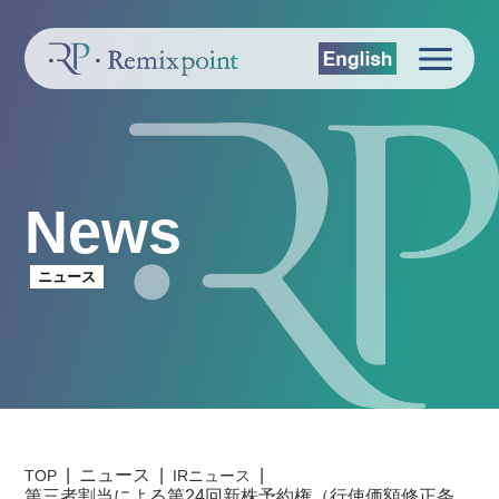
News
ニュース
ニュース
TOP
IRニュース
第三者割当による第24回新株予約権（行使価額修正条