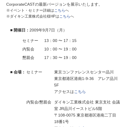
CorporateCASTの最新バージョンを展示いたします。
※イベント・セミナー詳細は
こちら
へ
※ダイキン工業株式会社様HPは
こちら
へ
■ 開催日：
2009年9月7日（月）
セミナー
13：00 〜 17：15
内覧会
10：00 〜 19：00
懇親会
17：30 〜 19：00
■ 会場：
セミナー
東京コンファレンスセンター品川
東京都港区港南1-9-36 アレア品川
5F
アクセスは
こちら
内覧会/懇親会
ダイキン工業株式会社 東京支社 会議
室 JR品川イーストビル5階
〒108-0075 東京都港区港南二丁目
18番1号