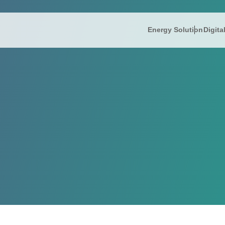
Energy Solution
Digita
IR情報
Energy So
株主
President’s
IRニュース
リミック
FAQ
IR informati
財務ハイライト
蓄電ソリ
電子
Company Ov
IRライブラリー
補助金支
免責
株式情報
コー