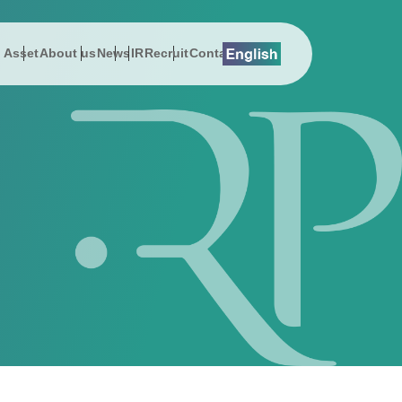
l Asset
About us
News
IR
Recruit
Contact
lution
総会関連資料
プレスリリース
About us
Digital Asset
EMSエネマネ
沿革
 Message
History
スでんき
お知らせ
社長メッセージ
DEEPPOINT
ZEBプランナー
サステナビリティ
on
Address
ューション
公告
動画ギャラリー
会社概要
暗号資産ニュース
ReafCoreX
女性活躍推進
erview
Sustainability & CSR
援コンサルティング事業
事項
経営チーム
Remix Battery
子会社（シールエンジニアリング）
ポレート・ガバナンス
アクセス
GROWATT