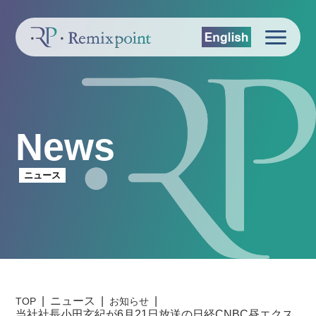
News
ニュース
ニュース
TOP
お知らせ
当社社長小田玄紀が6月21日放送の日経CNBC昼エクス