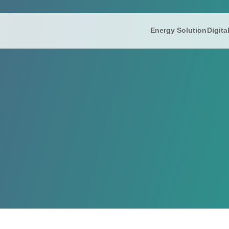
Energy Solution
Digita
IR情報
Energy So
株主
President’s
IRニュース
リミック
FAQ
IR informati
財務ハイライト
蓄電ソリ
電子
Company Ov
IRライブラリー
補助金支
免責
株式情報
コー