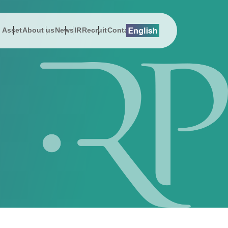
l Asset
About us
News
IR
Recruit
Contact
lution
総会関連資料
プレスリリース
About us
Digital Asset
EMSエネマネ
沿革
 Message
History
スでんき
お知らせ
社長メッセージ
DEEPPOINT
ZEBプランナー
サステナビリティ
on
Address
ューション
公告
動画ギャラリー
会社概要
暗号資産ニュース
ReafCoreX
女性活躍推進
erview
Sustainability & CSR
援コンサルティング事業
事項
経営チーム
Remix Battery
子会社（シールエンジニアリング）
ポレート・ガバナンス
アクセス
GROWATT