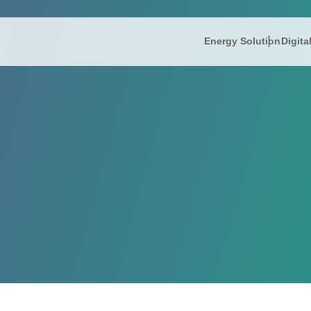
Energy Solution
Digita
IR情報
Energy So
株主
President’s
IRニュース
リミック
FAQ
IR informati
財務ハイライト
蓄電ソリ
電子
Company Ov
IRライブラリー
補助金支
免責
株式情報
コー