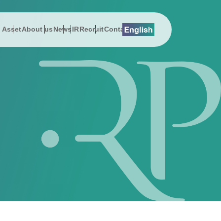
l Asset
About us
News
IR
Recruit
Contact
lution
総会関連資料
プレスリリース
About us
Digital Asset
EMSエネマネ
沿革
 Message
History
スでんき
お知らせ
社長メッセージ
DEEPPOINT
ZEBプランナー
サステナビリティ
on
Address
ューション
公告
動画ギャラリー
会社概要
暗号資産ニュース
ReafCoreX
女性活躍推進
erview
Sustainability & CSR
援コンサルティング事業
事項
経営チーム
Remix Battery
子会社（シールエンジニアリング）
ポレート・ガバナンス
アクセス
GROWATT