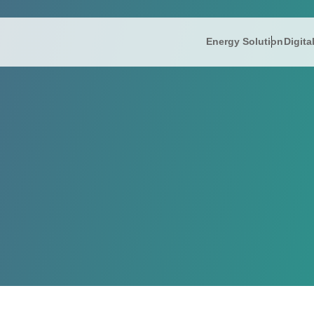
Energy Solution
Digita
IR情報
Energy So
株主
President’s
IRニュース
リミック
FAQ
IR informati
財務ハイライト
蓄電ソリ
電子
Company Ov
IRライブラリー
補助金支
免責
株式情報
コー