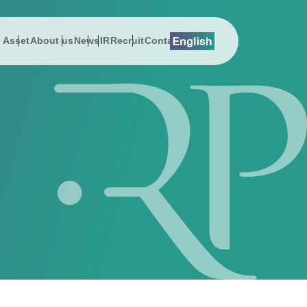
l Asset
About us
News
IR
Recruit
Contact
lution
総会関連資料
プレスリリース
About us
Digital Asset
EMSエネマネ
沿革
 Message
History
スでんき
お知らせ
社長メッセージ
DEEPPOINT
ZEBプランナー
サステナビリティ
on
Address
ューション
公告
動画ギャラリー
会社概要
暗号資産ニュース
ReafCoreX
女性活躍推進
erview
Sustainability & CSR
援コンサルティング事業
事項
経営チーム
Remix Battery
子会社（シールエンジニアリング）
ポレート・ガバナンス
アクセス
GROWATT