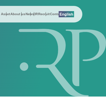
l Asset
About us
News
IR
Recruit
Contact
lution
総会関連資料
プレスリリース
About us
Digital Asset
EMSエネマネ
沿革
 Message
History
スでんき
お知らせ
社長メッセージ
DEEPPOINT
ZEBプランナー
サステナビリティ
on
Address
ューション
公告
動画ギャラリー
会社概要
暗号資産ニュース
ReafCoreX
女性活躍推進
erview
Sustainability & CSR
援コンサルティング事業
事項
経営チーム
Remix Battery
子会社（シールエンジニアリング）
ポレート・ガバナンス
アクセス
GROWATT