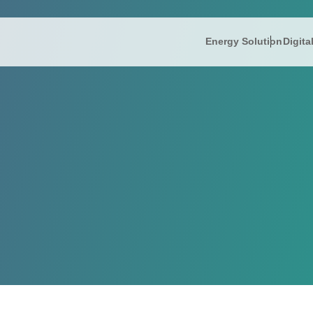
Energy Solution
Digita
IR情報
Energy So
株主
President’s
IRニュース
リミック
FAQ
IR informati
財務ハイライト
蓄電ソリ
電子
Company Ov
IRライブラリー
補助金支
免責
株式情報
コー