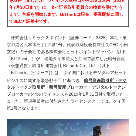
を取得しましたが、ライセンス取得日から180日以内（2019
年7月30日まで）に、タイ証券取引委員会の検査を受けたう
えで、営業を開始します。BiTherbは現在、事業開始に関し
てSECと調整中です。
株式会社リミックスポイント（証券コード：3825、本社：東
京都港区六本木三丁目2番1号、代表取締役会長兼社長CEO 小田
玄紀）の子会社である株式会社ビットポイントジャパン（以下
「BITPoint」）が、現地タイ国法人と共同で設立した暗号資産
（仮想通貨）取引所運営会社 BiTherb Co., Ltd. （以下
「BiTherb」(ビターブ)）は、タイ国におけるデジタルアセット
※1
ビジネスに関する緊急勅令
に基づき、
暗号資産取引所・デジ
タルトークン取引所・暗号資産ブローカー・デジタルトークン
ブローカー
の4つのライセンスを2019年1月31日付で取得いたし
ました。新規事業者に付与されたライセンスとしては、タイ国
第1号となります。