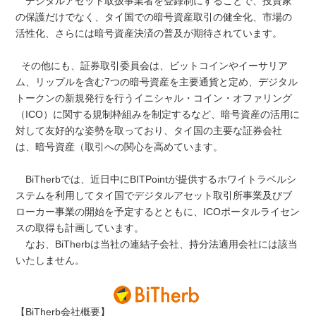
デジタルアセット取扱事業者を登録制にすることで、投資家
の保護だけでなく、タイ国での暗号資産取引の健全化、市場の
活性化、さらには暗号資産決済の普及が期待されています。
その他にも、証券取引委員会は、ビットコインやイーサリア
ム、リップルを含む7つの暗号資産を主要通貨と定め、デジタル
トークンの新規発行を行うイニシャル・コイン・オファリング
（ICO）に関する規制枠組みを制定するなど、暗号資産の活用に
対して友好的な姿勢を取っており、タイ国の主要な証券会社
は、暗号資産（取引への関心を高めています。
BiTherbでは、近日中にBITPointが提供するホワイトラベルシ
ステムを利用してタイ国でデジタルアセット取引所事業及びブ
ローカー事業の開始を予定するとともに、ICOポータルライセン
スの取得も計画しています。
なお、BiTherbは当社の連結子会社、持分法適用会社には該当
いたしません。
【BiTherb会社概要】